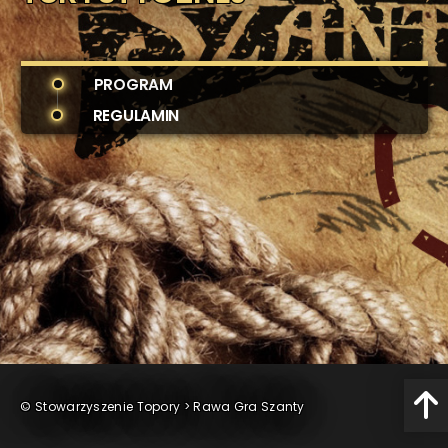
PROGRAM
REGULAMIN
©
Stowarzyszenie Topory
>
Rawa Gra Szanty